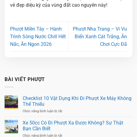
vẻ đẹp diệu kỳ của vùng đất cao nguyên này!
Phượt Miền Tây – Hành
Phượt Nha Trang – Vi Vu
Trình Sông Nước Chill Hết
Biển Xanh Cát Trắng, Ăn
Nấc, Ăn Ngon 2026
Chơi Cực Đã
BÀI VIẾT PHƯỢT
Checklist 10 Vật Dụng Khi Đi Phượt Xe Máy Không
Thể Thiếu
ở
Chức năng bình luận bị tắt
Checklist
10
Xe 50cc Có Đi Phượt Xa Được Không? Sự Thật
Vật
Bạn Cần Biết
Dụng
Khi
ở
Chức năng bình luận bị tắt