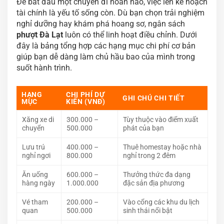
Để bắt đầu một chuyến đi hoàn hảo, việc lên kế hoạch
tài chính là yếu tố sống còn. Dù bạn chọn trải nghiệm
nghỉ dưỡng hay khám phá hoang sơ, ngân sách
phượt Đà Lạt
luôn có thể linh hoạt điều chỉnh. Dưới
đây là bảng tổng hợp các hạng mục chi phí cơ bản
giúp bạn dễ dàng làm chủ hầu bao của mình trong
suốt hành trình.
HẠNG
CHI PHÍ DỰ
GHI CHÚ CHI TIẾT
MỤC
KIẾN (VNĐ)
Xăng xe di
300.000 –
Tùy thuộc vào điểm xuất
chuyển
500.000
phát của bạn
Lưu trú
400.000 –
Thuê homestay hoặc nhà
nghỉ ngơi
800.000
nghỉ trong 2 đêm
Ăn uống
600.000 –
Thưởng thức đa dạng
hàng ngày
1.000.000
đặc sản địa phương
Vé tham
200.000 –
Vào cổng các khu du lịch
quan
500.000
sinh thái nổi bật