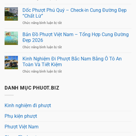
Đi
Xe
Phượt
50cc
Dốc Phượt Phú Quý – Check-in Cung Đường Đẹp
Xe
Có
“Chất Lừ”
Máy
Đi
Không
Phượt
ở
Chức năng bình luận bị tắt
Thể
Xa
Dốc
Thiếu
Được
Phượt
Bản Đồ Phượt Việt Nam – Tổng Hợp Cung Đường
Không?
Phú
Đẹp 2026
Sự
Quý
Thật
–
ở
Chức năng bình luận bị tắt
Bạn
Check-
Bản
Cần
in
Đồ
Biết
Kinh Nghiệm Đi Phượt Bắc Nam Bằng Ô Tô An
Cung
Phượt
Toàn Và Tiết Kiệm
Đường
Việt
Đẹp
Nam
ở
Chức năng bình luận bị tắt
“Chất
–
Kinh
Lừ”
Tổng
Nghiệm
Hợp
Đi
DANH MỤC PHUOT.BIZ
Cung
Phượt
Đường
Bắc
Đẹp
Nam
2026
Bằng
Kinh nghiệm đi phượt
Ô
Tô
Phụ kiện phượt
An
Toàn
Và
Phượt Việt Nam
Tiết
Kiệm