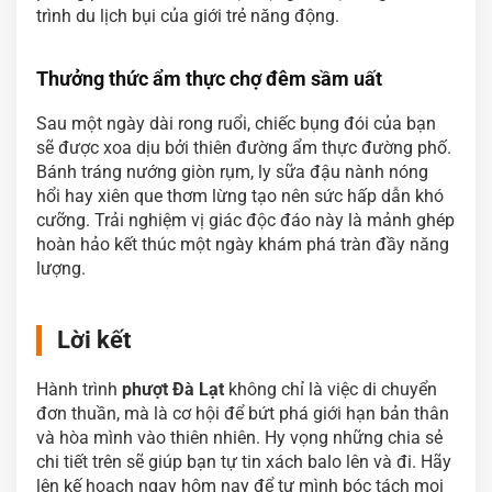
trình du lịch bụi của giới trẻ năng động.
Thưởng thức ẩm thực chợ đêm sầm uất
Sau một ngày dài rong ruổi, chiếc bụng đói của bạn
sẽ được xoa dịu bởi thiên đường ẩm thực đường phố.
Bánh tráng nướng giòn rụm, ly sữa đậu nành nóng
hổi hay xiên que thơm lừng tạo nên sức hấp dẫn khó
cưỡng. Trải nghiệm vị giác độc đáo này là mảnh ghép
hoàn hảo kết thúc một ngày khám phá tràn đầy năng
lượng.
Lời kết
Hành trình
phượt Đà Lạt
không chỉ là việc di chuyển
đơn thuần, mà là cơ hội để bứt phá giới hạn bản thân
và hòa mình vào thiên nhiên. Hy vọng những chia sẻ
chi tiết trên sẽ giúp bạn tự tin xách balo lên và đi. Hãy
lên kế hoạch ngay hôm nay để tự mình bóc tách mọi