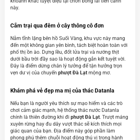
khoảnh khắc tuyệt diệu tại chốn bồng lai tiên cảnh
này.
Cắm trại qua đêm ở cây thông cô đơn
Nằm tĩnh lặng bên hồ Suối Vàng, khu vực này mang
đến một không gian yên bình, tách biệt hoàn toàn với
phố thị ồn ào. Dựng lều, đốt lửa trại và nướng thịt
dưới bầu trời đầy sao là hoạt động gắn kết tuyệt vời.
Đây là điểm dừng chân lý tưởng để tận hưởng trọn
vẹn dư vị của chuyến
phượt Đà Lạt
mộng mơ.
Khám phá vẻ đẹp ma mị của thác Datanla
Nếu bạn là người yêu thích sự mạo hiểm và các trò
chơi cảm giác mạnh, hệ thống thác nước Datanla
chính là thiên đường khi đi
phượt Đà Lạt
. Trượt máng
xuyên rừng hay đu dây vượt thác sẽ kích thích mọi
giác quan của bạn. Địa điểm này góp phần làm
phong phú thêm chuỗi hoạt động thú vị trong hành